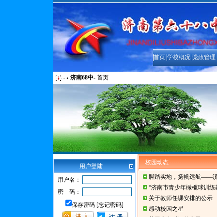
首页
学校概况
党政管理
济南68中
-
首页
校园动态
用户登陆
脚踏实地，扬帆远航——济
用户名：
“济南市青少年橄榄球训练
密 码：
关于教师任课安排的公示
保存密码 [忘记密码]
感动校园之星